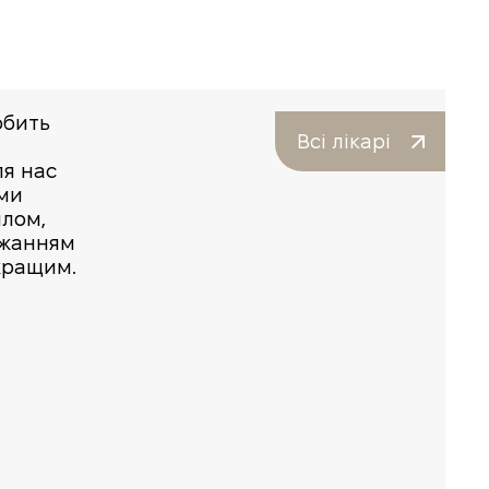
юбить
Всі лікарі
ля нас
ми
плом,
ажанням
кращим.