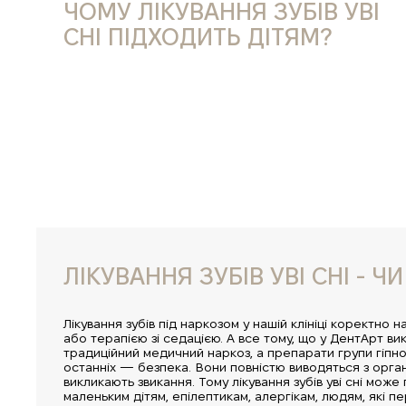
ЧОМУ ЛІКУВАННЯ ЗУБІВ УВІ
СНІ ПІДХОДИТЬ ДІТЯМ?
ЛІКУВАННЯ ЗУБІВ УВІ СНІ - 
Лікування зубів під наркозом у нашій клініці коректно 
або терапією зі седацією. А все тому, що у ДентАрт в
традиційний медичний наркоз, а препарати групи гіпно
останніх — безпека. Вони повністю виводяться з орган
викликають звикання. Тому лікування зубів уві сні може
маленьким дітям, епілептикам, алергікам, людям, які п