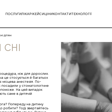
ПОСЛУГИ
ЛІКАРІ
КЕЙСИ
ЦІНИ
КОНТАКТИ
ТЕХНОЛОГІЇ
сні дітям
 СНІ
процедура, ніж для дорослих.
ча це стосується й багатьох
 місцева анестезія. По-
їх посадили у стоматологічне
опоможе. На цей випадок
ують саме в дитячій
ога? Попереду на дитину
що робити? Тоді звертайтесь