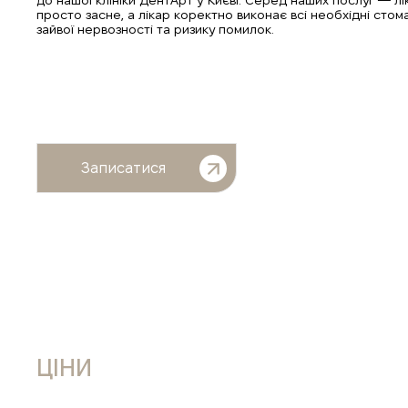
до нашої клініки ДентАрт у Києві. Серед наших послуг — ліку
просто засне, а лікар коректно виконає всі необхідні стома
зайвої нервозності та ризику помилок.
Записатися
ЦІНИ