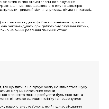
о ефективна для стоматологічного лікування
бирають для малюків дошкільного віку та школярів
витримати тривалий візит, наприклад, лікування каналів
м) зі страхами та дентофобією — панічним страхом
ожна рекомендувати при дебютному лікуванні дитини,
точно не виник реальний панічний страх.
 так що дитина не відчує болю, не злякається шуму
атиме жодних негативних емоцій;
ького пацієнта можна розбудити будь-якої миті, а
ення він зможе залишити клініку та повернутися
ку нашого анестезіолога, який під час лікування