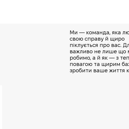
Ми — команда, яка л
свою справу й щиро
піклується про вас. Д
важливо не лише що 
робимо, а й як — з те
повагою та щирим б
зробити ваше життя 