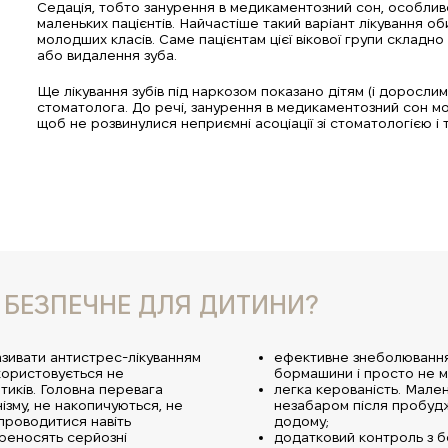
Седація, тобто занурення в медикаментозний сон, особлив
маленьких пацієнтів. Найчастіше такий варіант лікування о
молодших класів. Саме пацієнтам цієї вікової групи складно 
або видалення зуба.
Ще лікування зубів під наркозом показано дітям (і доросли
стоматолога. До речі, занурення в медикаментозний сон м
щоб не розвинулися неприємні асоціації зі стоматологією і 
ЧИ БЕЗПЕЧНЕ ДЛЯ ДИТИНИ?
називати антистрес-лікуванням
ефективне знеболювання,
икористовується не
бормашини і просто не м
тиків. Головна перевага
легка керованість. Мален
ізму, не накопичуються, не
незабаром після пробудж
 проводитися навіть
додому;
ереносять серйозні
додатковий контроль з бо