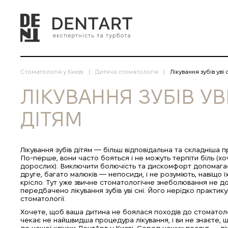
Стоматологія у Києві
Дитяча стоматологія
Лікування зубів уві 
ЛІКУВАННЯ ЗУБІВ УВІ
ДІТЯМ
Лікування зубів дітям — більш відповідальна та складніша 
По-перше, вони часто бояться і не можуть терпіти біль (хо
дорослих). Виключити болючість та дискомфорт допомагає
друге, багато малюків — непосиди, і не розуміють, навіщо 
крісло. Тут уже звичне стоматологічне знеболювання не д
передбачено лікування зубів уві сні. Його нерідко практик
стоматології.
Хочете, щоб ваша дитина не боялася походів до стоматол
чекає не найшвидша процедура лікування, і ви не знаєте, 