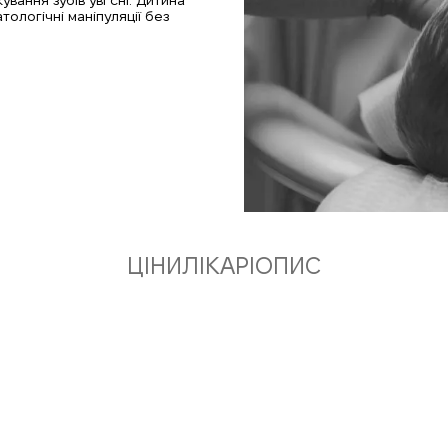
вання зубів уві сні. Дитина
тологічні маніпуляції без
ЦІНИ
ЛІКАРІ
ОПИС