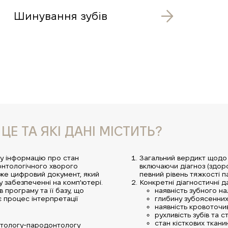
Шинування зубів
Е ТА ЯКІ ДАНІ МІСТИТЬ?
у інформацію про стан
Загальний вердикт щодо 
онтологічного хворого
включаючи діагноз (здоро
вже цифровий документ, який
певний рівень тяжкості п
 забезпеченні на комп'ютері.
Конкретні діагностичні д
 програму та її базу, що
наявність зубного на
 процес інтерпретації
глибину зубоясенних
наявність кровоточив
рухливість зубів та ст
стан кісткових ткани
атологу-пародонтологу