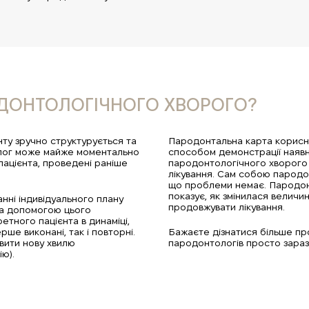
ОДОНТОЛОГІЧНОГО ХВОРОГО?
ту зручно структурується та
Пародонтальна карта корисна
олог може майже моментально
способом демонстрації наявн
пацієнта, проведені раніше
пародонтологічного хворого
лікування. Сам собою пародон
що проблеми немає. Пародонт
показує, як змінилася величи
нні індивідуального плану
продовжувати лікування.
за допомогою цього
тного пацієнта в динаміці,
ше виконані, так і повторні.
Бажаєте дізнатися більше пр
явити нову хвилю
пародонтологів просто зараз
ію).