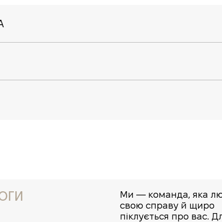
А
ОГИ
Ми — команда, яка л
свою справу й щиро
піклується про вас. Д