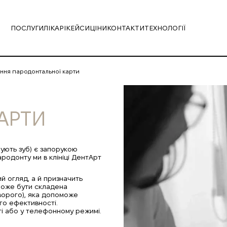
ПОСЛУГИ
ЛІКАРІ
КЕЙСИ
ЦІНИ
КОНТАКТИ
ТЕХНОЛОГІЇ
ння пародонтальної карти
АРТИ
ують зуб) є запорукою
ародонту ми в клініці ДентАрт
 огляд, а й призначить
може бути складена
ворого), яка допоможе
ого ефективності.
ті або у телефонному режимі.