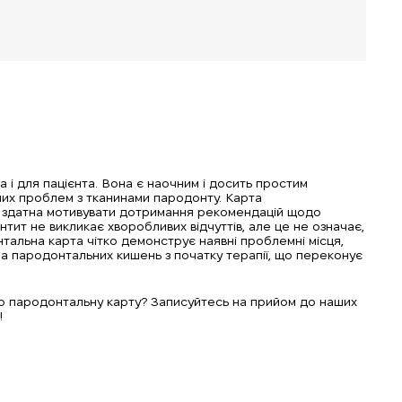
 і для пацієнта. Вона є наочним і досить простим
их проблем з тканинами пародонту. Карта
 здатна мотивувати дотримання рекомендацій щодо
тит не викликає хворобливих відчуттів, але це не означає,
альна карта чітко демонструє наявні проблемні місця,
на пародонтальних кишень з початку терапії, що переконує
о пародонтальну карту? Записуйтесь на прийом до наших
!