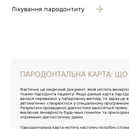
Лікування пародонтиту
ПАРОДОНТАЛЬНА КАРТА: ЩО Ц
Фактично це медичний документ, який містить вичерпн
тканин пародонта пацієнта. Якщо раніше карта парод
велася переважно у паперовому вигляді, то зараз це 
автоматично створюється у спеціальному програмному
Результати проведеної діагностики заносяться прямо в
виключає ймовірність будь-яких помилок та прискорює
отриманих діагностичних даних.
Пародонтальна карта містить наступну потрібну стом