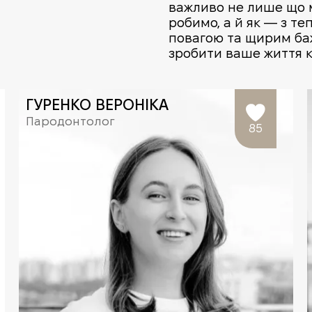
важливо не лише що 
робимо, а й як — з те
повагою та щирим б
зробити ваше життя 
ГУРЕНКО ВЕРОНІКА
Пародонтолог
85