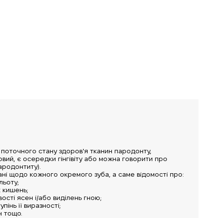
поточного стану здоров'я тканин пародонту,
вий, є осередки гінгівіту або можна говорити про
ародонтиту).
ані щодо кожного окремого зуба, а саме відомості про:
льоту;
 кишень;
ості ясен і/або виділень гною;
упінь її виразності;
н тощо.