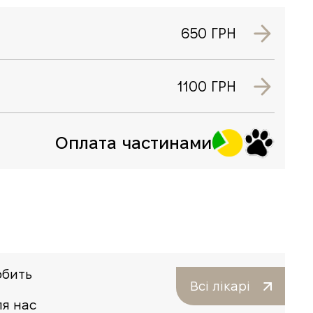
650 ГРН
1100 ГРН
Оплата частинами
юбить
Всі лікарі
ля нас