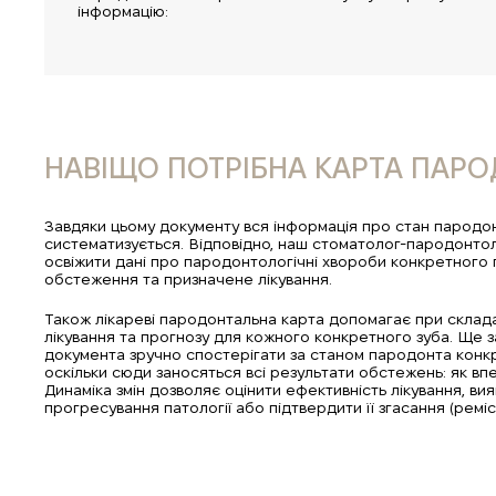
інформацію:
НАВІЩО ПОТРІБНА КАРТА ПАР
Завдяки цьому документу вся інформація про стан пародон
систематизується. Відповідно, наш стоматолог-пародонт
освіжити дані про пародонтологічні хвороби конкретного 
обстеження та призначене лікування.
Також лікареві пародонтальна карта допомагає при склада
лікування та прогнозу для кожного конкретного зуба. Ще 
документа зручно спостерігати за станом пародонта конкре
оскільки сюди заносяться всі результати обстежень: як впер
Динаміка змін дозволяє оцінити ефективність лікування, ви
прогресування патології або підтвердити її згасання (реміс