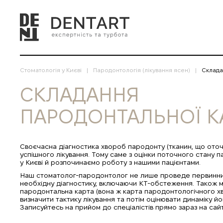
Стоматологія у Києві
Пародонтологія (лікування ясен)
Склада
СКЛАДАННЯ
ПАРОДОНТАЛЬНОЇ К
Своєчасна діагностика хвороб пародонту (тканин, що оточ
успішного лікування. Тому саме з оцінки поточного стану п
у Києві й розпочинаємо роботу з нашими пацієнтами.
Наш стоматолог-пародонтолог не лише проведе первинний
необхідну діагностику, включаючи КТ-обстеження. Також 
пародонтальна карта (вона ж карта пародонтологічного х
визначити тактику лікування та потім оцінювати динаміку й
Записуйтесь на прийом до спеціалістів прямо зараз на сай